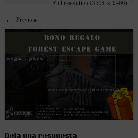
Full resolution (3508 × 2480)
←
Previous
Deja una respuesta