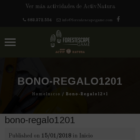
Ver más actividades de ActivNatura
683.372.554
info@forestescapegame.com
Skip
to
content
BONO-REGALO1201
Home
Inicio
/
Bono-Regalo1201
bono-regalo1201
Published on
15/01/2018
in
Inicio