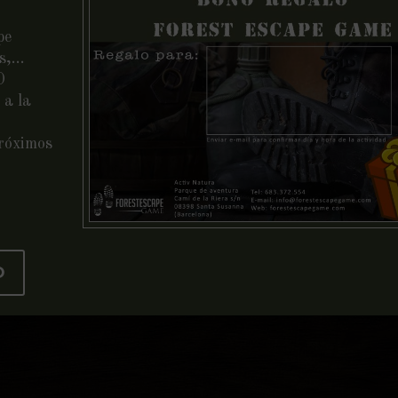
pe
es,…
O
 a la
próximos
O