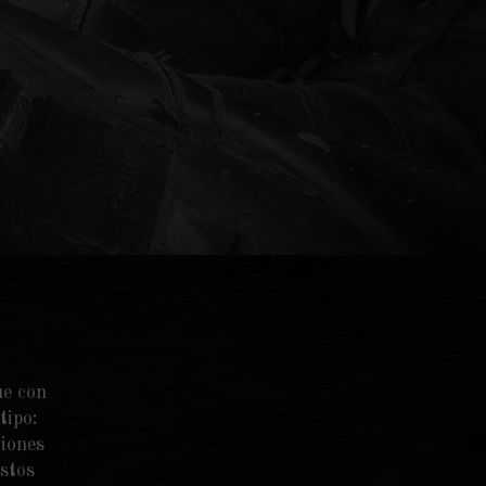
ue con
tipo:
ciones
estos