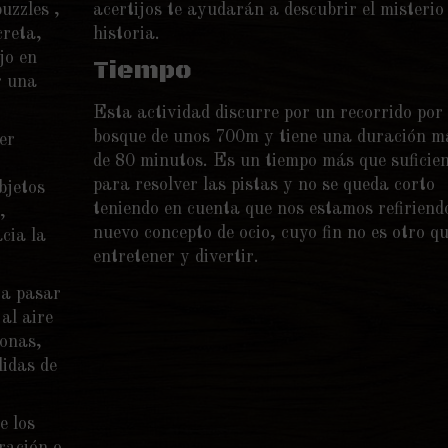
uzzles ,
acertijos te ayudarán a descubrir el misterio 
creta,
historia.
jo en
Tiempo
r una
Esta actividad discurre por un recorrido por 
bosque de unos 700m y tiene una duración 
er
de 80 minutos. Es un tiempo más que suficie
para resolver las pistas y no se queda corto
bjetos
teniendo en cuenta que nos estamos refiriend
,
nuevo concepto de ocio, cuyo fin no es otro q
cia la
entretener y divertir.
ra pasar
 al aire
sonas,
didas de
e los