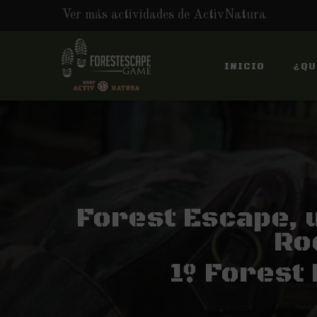
Ver más actividades de ActivNatura
Skip
to
INICIO
¿QU
content
Forest Escape, 
Ro
1º Forest