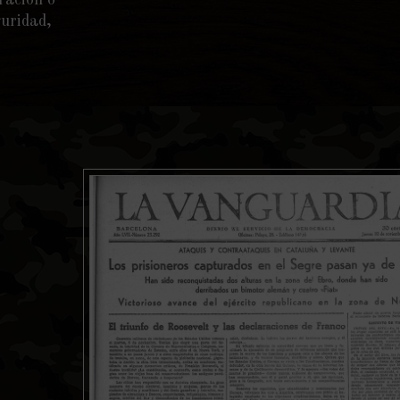
ración o
guridad,