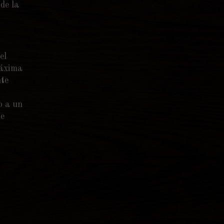
de la
el
máxima
nte
o a un
ue