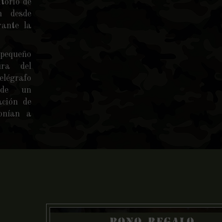
itorio de
n desde
ante la
 pequeño
ura del
égrafo
 de un
ación de
onían a