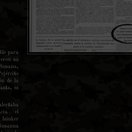
ble para
ieron su
 Susana,
ejército
ón de la
asta, ni
alertaba
cia el
n búnker
 Susanna