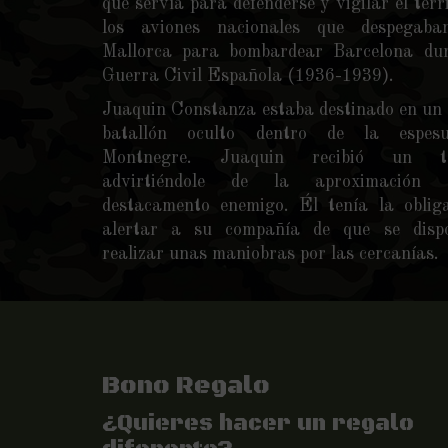
que servía para defenderse y vigilar el terr
los aviones nacionales que despegaba
Mallorca para bombardear Barcelona dur
Guerra Civil Española (1936-1939).
Juaquin Constanza estaba destinado en un
batallón oculto dentro de la espes
Montnegre. Juaquin recibió un tel
advirtiéndole de la aproximación
destacamento enemigo. Él tenía la oblig
alertar a su compañía de que se disp
realizar unas maniobras por las cercanías.
Bono Regalo
¿Quieres hacer un regalo