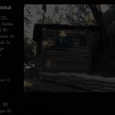
lona
122,
a hasta
l Mc
iones de
do la
pe
a
or el
c
. El
que de