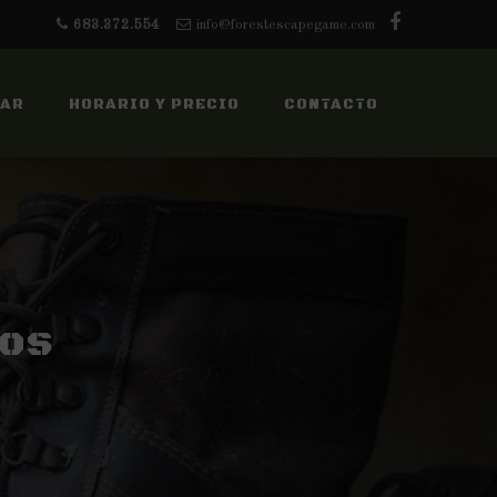
683.372.554
info@forestescapegame.com
GAR
HORARIO Y PRECIO
CONTACTO
los