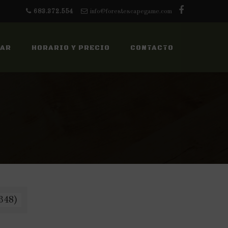
683.372.554
info@forestescapegame.com
GAR
HORARIO Y PRECIO
CONTACTO
 348)